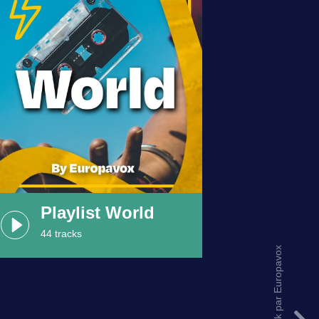
Playlist World
44 tracks