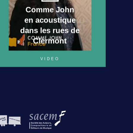
Comme John
en acoustique
dans les rues de
Clermont
VIDEO