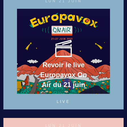
LUN 21 JUIN
Revoir le live
Europavox On
Air du 21 juin
LIVE
LUN 21 JUIN