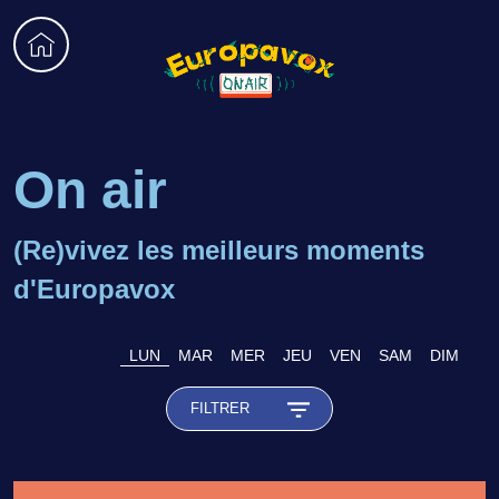
Aller
au
contenu
principal
On air
(Re)vivez les meilleurs moments
d'Europavox
LUN
MAR
MER
JEU
VEN
SAM
DIM
FILTRER