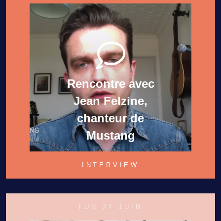
Rencontre avec
Jean Felzine,
chanteur de
Mustang
INTERVIEW
LUN 21 JUIN