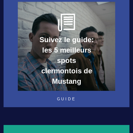
Suivez le guide:
les 5 meilleurs
spots
clermontois de
Mustang
GUIDE