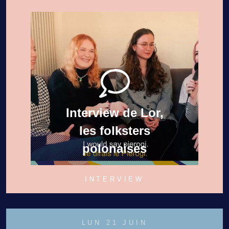
Interview de Lor,
les folksters
polonaises
INTERVIEW
LUN 21 JUIN